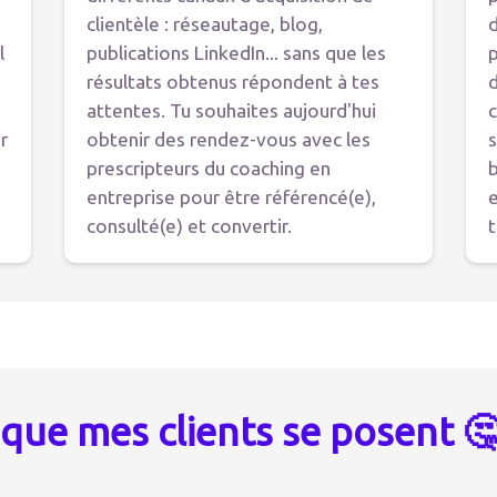
clientèle : réseautage, blog,
d
l
publications LinkedIn... sans que les
p
résultats obtenus répondent à tes
d
attentes. Tu souhaites aujourd'hui
c
r
obtenir des rendez-vous avec les
prescripteurs du coaching en
b
entreprise pour être référencé(e),
e
consulté(e) et convertir.
t
 que mes clients se posent 